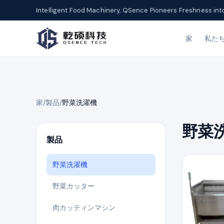
Intelligent Food Machinery, QSence Pioneers Freshness int
家
私た
家
/
製品
/
野菜洗濯機
野菜
製品
野菜洗濯機
野菜カッター
肉カッティンマシン