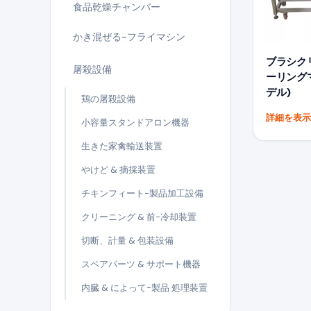
食品乾燥チャンバー
かき混ぜる-フライマシン
ブラシク
屠殺設備
ーリングマ
デル)
鶏の屠殺設備
詳細を表
小容量スタンドアロン機器
生きた家禽輸送装置
やけど & 摘採装置
チキンフィート-製品加工設備
クリーニング & 前-冷却装置
切断、計量 & 包装設備
スペアパーツ & サポート機器
内臓 & によって-製品 処理装置