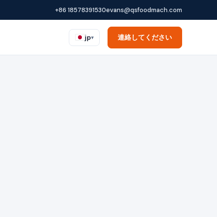
+86 18578391530
evans@qsfoodmach.com
連絡してください
jp
▾