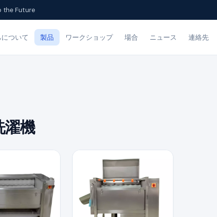
o the Future
ちについて
製品
ワークショップ
場合
ニュース
連絡先
洗濯機