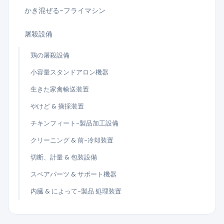
かき混ぜる-フライマシン
屠殺設備
鶏の屠殺設備
小容量スタンドアロン機器
生きた家禽輸送装置
やけど & 摘採装置
チキンフィート-製品加工設備
クリーニング & 前-冷却装置
切断、計量 & 包装設備
スペアパーツ & サポート機器
内臓 & によって-製品 処理装置