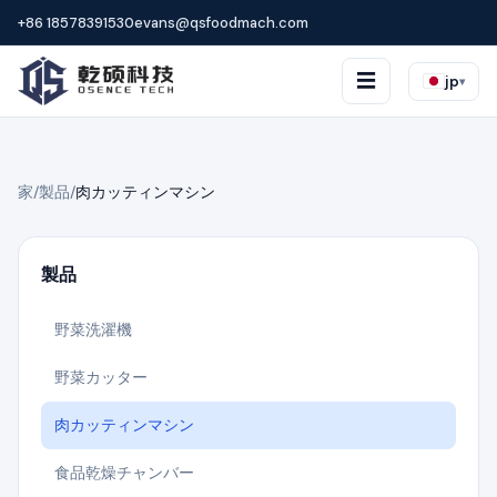
+86 18578391530
evans@qsfoodmach.com
☰
jp
▾
家
/
製品
/
肉カッティンマシン
製品
野菜洗濯機
野菜カッター
肉カッティンマシン
食品乾燥チャンバー