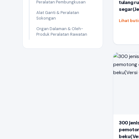
Peralatan Pembungkusan
tulang r
segar(Jen
Alat Ganti & Peralatan
Sokongan
Lihat but
Organ Dalaman & Oleh-
Produk Peralatan Rawatan
300 jeni
pemoton
beku(Ve