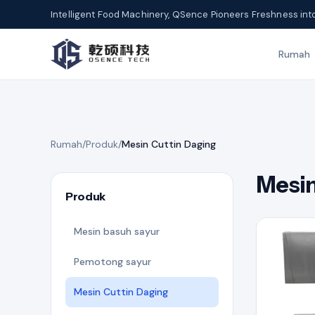
Intelligent Food Machinery, QSence Pioneers Freshness int
Rumah
Rumah
/
Produk
/
Mesin Cuttin Daging
Mesin
Produk
Mesin basuh sayur
Pemotong sayur
Mesin Cuttin Daging