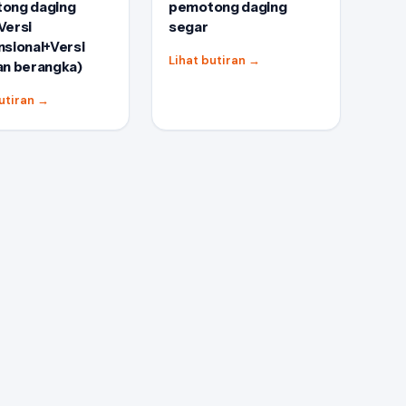
ong daging
pemotong daging
Versi
segar
sional+Versi
Lihat butiran
→
an berangka)
butiran
→