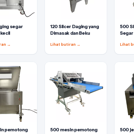
aging segar
120 Slicer Daging yang
500 Sl
kecil
Dimasak dan Beku
Segar
iran
→
Lihat butiran
→
Lihat 
in pemotong
500 mesin pemotong
500 je