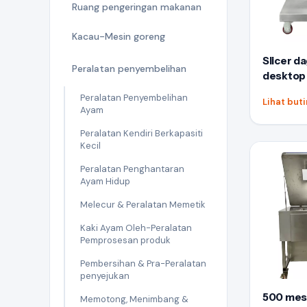
Ruang pengeringan makanan
Kacau-Mesin goreng
Slicer d
Peralatan penyembelihan
desktop 
Peralatan Penyembelihan
Lihat but
Ayam
Peralatan Kendiri Berkapasiti
Kecil
Peralatan Penghantaran
Ayam Hidup
Melecur & Peralatan Memetik
Kaki Ayam Oleh-Peralatan
Pemprosesan produk
Pembersihan & Pra-Peralatan
penyejukan
500 mes
Memotong, Menimbang &