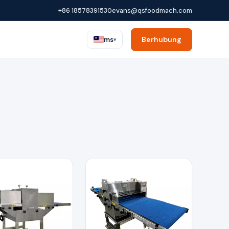
+86 18578391530
evans@qsfoodmach.com
Berhubung
ms
▾