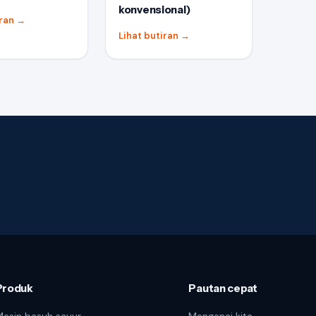
konvensional)
iran
→
Lihat butiran
→
Produk
Pautan cepat