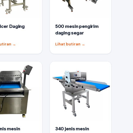
icer Daging
500 mesin pengirim
daging segar
butiran
→
Lihat butiran
→
nis mesin
340 jenis mesin