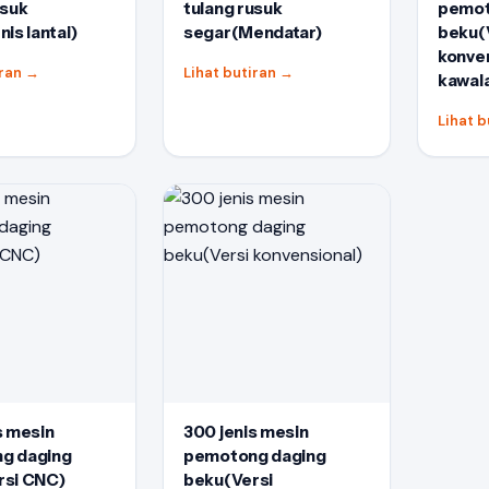
usuk
tulang rusuk
pemot
is lantai)
segar(Mendatar)
beku(
konven
iran
→
Lihat butiran
→
kawal
Lihat 
s mesin
300 jenis mesin
g daging
pemotong daging
rsi CNC)
beku(Versi