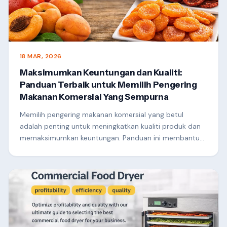
18 MAR, 2026
Maksimumkan Keuntungan dan Kualiti:
Panduan Terbaik untuk Memilih Pengering
Makanan Komersial Yang Sempurna
Memilih pengering makanan komersial yang betul
adalah penting untuk meningkatkan kualiti produk dan
memaksimumkan keuntungan. Panduan ini membantu
anda memahami faktor utama seperti kaedah
pemanasan, aliran udara, kecekapan tenaga dan
kapasiti, supaya anda boleh memilih penyelesaian
pengeringan terbaik untuk perniagaan anda dan
mencapai konsisten, tinggi.-hasilnilai.