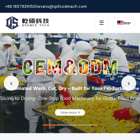
+86 18578391530
evans@qsfoodmach.com
☰
ms
▾
‹
›