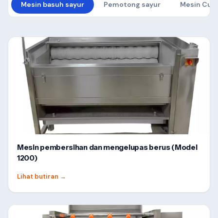
Mesin basuh sayur
Pemotong sayur
Mesin Cutt
Mesin pembersihan dan mengelupas berus (Model
1200)
Lihat butiran
→