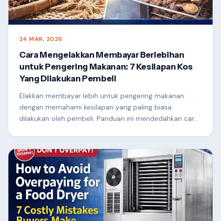
24 MAR, 2026
Cara Mengelakkan Membayar Berlebihan
untuk Pengering Makanan: 7 Kesilapan Kos
Yang Dilakukan Pembeli
Elakkan membayar lebih untuk pengering makanan
dengan memahami kesilapan yang paling biasa
dilakukan oleh pembeli. Panduan ini mendedahkan cara
memilih mesin pengering yang betul berdasarkan
kapasiti, penggunaan tenaga, reka bentuk aliran udara
dan ROI—membantu anda membuat pelaburan yang
lebih bijak dan memaksimumkan keuntungan anda.