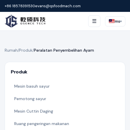
+86 18578391530
evans@qsfoodmach.com
☰
ms
▾
Rumah
/
Produk
/
Peralatan Penyembelihan Ayam
Produk
Mesin basuh sayur
Pemotong sayur
Mesin Cuttin Daging
Ruang pengeringan makanan