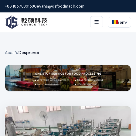
+86 18578391530
evans@qsfoodmach.com
☰
rom
▾
Acasă
/
Desprenoi