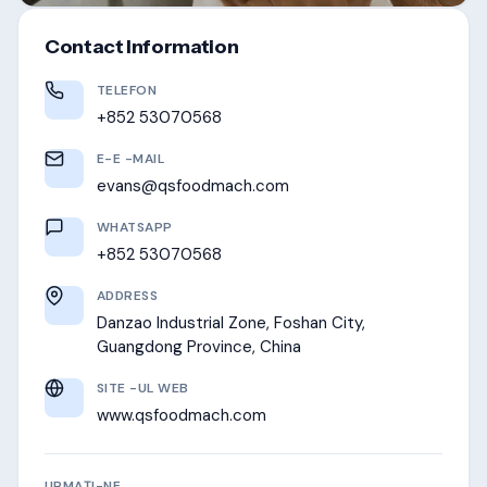
Contact Information
TELEFON
+852 53070568
E-E -MAIL
evans@qsfoodmach.com
WHATSAPP
+852 53070568
ADDRESS
Danzao Industrial Zone, Foshan City,
Guangdong Province, China
SITE -UL WEB
www.qsfoodmach.com
URMAȚI-NE