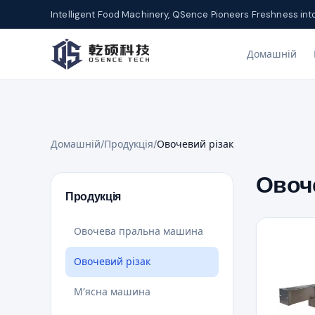
Intelligent Food Machinery, QSence Pioneers Freshness int
Домашній
Домашній
/
Продукція
/
Овочевий різак
Овоч
Продукція
Овочева пральна машина
Овочевий різак
М’ясна машина