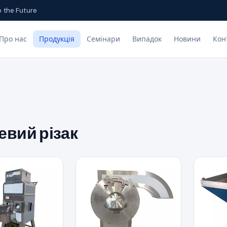
o the Future
Про нас
Продукція
Семінари
Випадок
Новини
Кон
евий різак