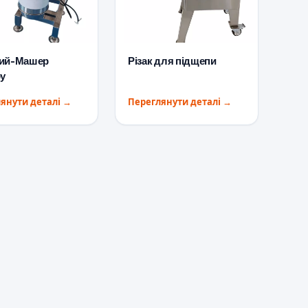
ий-Машер
Різак для підщепи
ру
янути деталі
→
Переглянути деталі
→