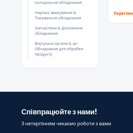
холодильне обладнання
Нарізка, зважування &
Переглян
Пакувальне обладнання
Запчастини & Допоміжне
обладнання
Внутрішні органи & за-
Обладнання для обробки
продукту
Співпрацюйте з нами!
З нетерпінням чекаємо роботи з вами