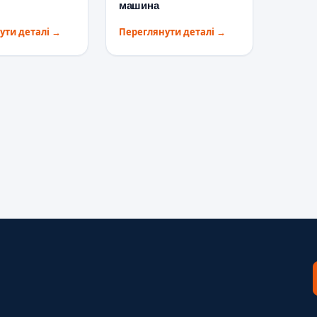
машина
ути деталі
→
Переглянути деталі
→