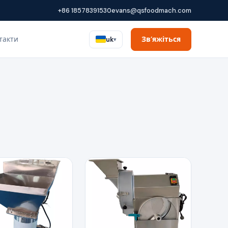
+86 18578391530
evans@qsfoodmach.com
такти
Зв’яжіться
uk
▾