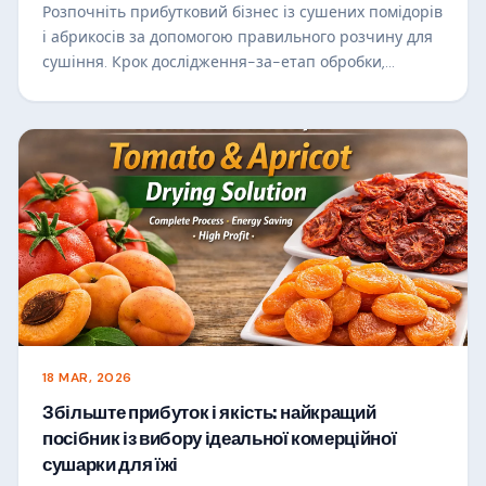
Розпочніть прибутковий бізнес із сушених помідорів
і абрикосів за допомогою правильного розчину для
сушіння. Крок дослідження-за-етап обробки,
рекомендації щодо обладнання та вартість-поради
щодо економії для комерційного успіху.
18 MAR, 2026
Збільште прибуток і якість: найкращий
посібник із вибору ідеальної комерційної
сушарки для їжі