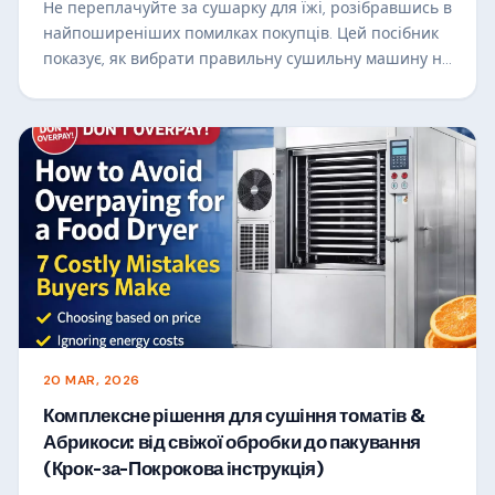
Не переплачуйте за сушарку для їжі, розібравшись в
найпоширеніших помилках покупців. Цей посібник
показує, як вибрати правильну сушильну машину на
основі потужності, енергоспоживання, дизайну
повітряного потоку та рентабельності інвестицій,
допомагаючи вам зробити розумніші інвестиції та
збільшити ваші прибутки.
20 MAR, 2026
Комплексне рішення для сушіння томатів &
Абрикоси: від свіжої обробки до пакування
(Крок-за-Покрокова інструкція)