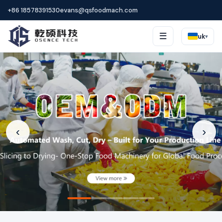
+86 18578391530
evans@qsfoodmach.com
☰
uk
▾
‹
›