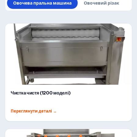
Овочева пральна машина
Овочевий різак
М’
Чистка чистя (1200 моделі)
Переглянути деталі
→