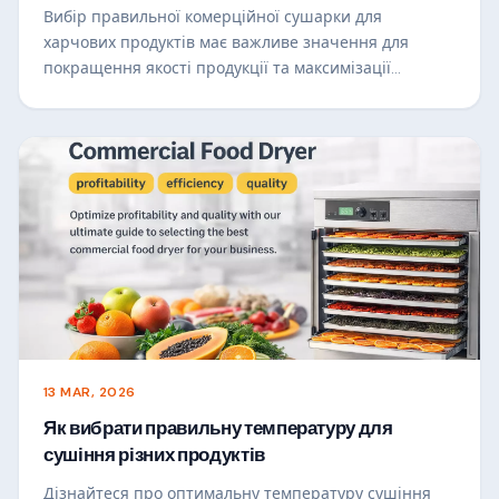
Вибір правильної комерційної сушарки для
харчових продуктів має важливе значення для
покращення якості продукції та максимізації
прибутку. Цей посібник допоможе вам зрозуміти такі
ключові фактори, як способи обігріву, потік повітря,
енергоефективність і потужність, щоб ви могли
вибрати найкраще рішення для сушіння для свого
бізнесу та досягти постійної, високої-значення
результатів.
13 MAR, 2026
Як вибрати правильну температуру для
сушіння різних продуктів
Дізнайтеся про оптимальну температуру сушіння