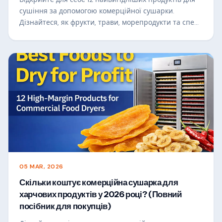
сушіння за допомогою комерційної сушарки.
Дізнайтеся, як фрукти, трави, морепродукти та спеції
можуть підвищити цінність і створити прибуткові
підприємства харчової промисловості.
05 MAR, 2026
Скільки коштує комерційна сушарка для
харчових продуктів у 2026 році? (Повний
посібник для покупців)