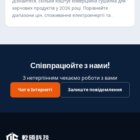
Дізнайтеся, скільки коштує комерційна сушилка для
харчових продуктів у 2026 році. Порівняйте
діапазони цін, споживання електроенергії та
рентабельність інвестицій, щоб вибрати правильну
сушильну машину для свого бізнесу.
Співпрацюйте з нами!
З нетерпінням чекаємо роботи з вами
Чат в Інтернеті
Залиште повідомлення