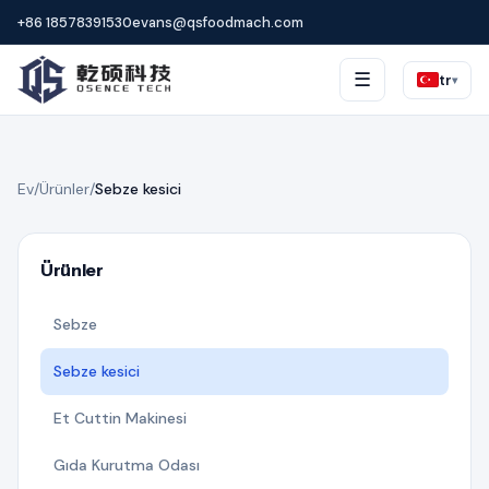
+86 18578391530
evans@qsfoodmach.com
☰
tr
▾
Ev
/
Ürünler
/
Sebze kesici
Ürünler
Sebze
Sebze kesici
Et Cuttin Makinesi
Gıda Kurutma Odası