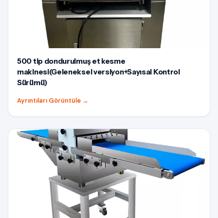
500 tip dondurulmuş et kesme
makinesi(Geleneksel versiyon+Sayısal Kontrol
Sürümü)
Ayrıntıları Görüntüle
→