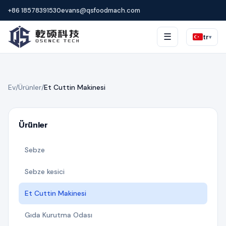
+86 18578391530
evans@qsfoodmach.com
☰
tr
▾
Ev
/
Ürünler
/
Et Cuttin Makinesi
Ürünler
Sebze
Sebze kesici
Et Cuttin Makinesi
Gıda Kurutma Odası