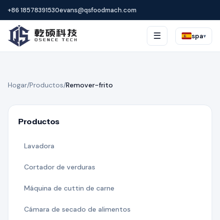
+86 18578391530
evans@qsfoodmach.com
☰
spa
▾
Hogar
/
Productos
/
Remover-frito
Productos
Lavadora
Cortador de verduras
Máquina de cuttin de carne
Cámara de secado de alimentos