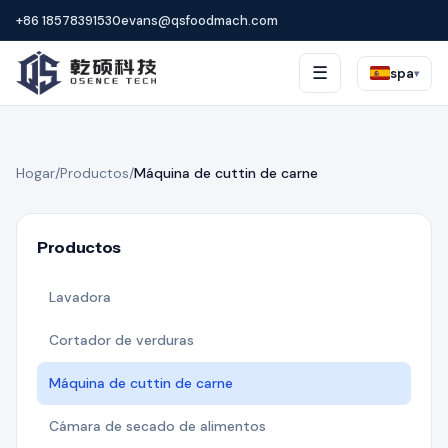
+86 18578391530
evans@qsfoodmach.com
☰
spa
▾
Hogar
/
Productos
/
Máquina de cuttin de carne
Productos
Lavadora
Cortador de verduras
Máquina de cuttin de carne
Cámara de secado de alimentos