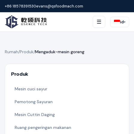
+86 18578391530
evans@qsfoodmach.com
☰
id
▾
Rumah
/
Produk
/
Mengaduk-mesin goreng
Produk
Mesin cuci sayur
Pemotong Sayuran
Mesin Cuttin Daging
Ruang pengeringan makanan