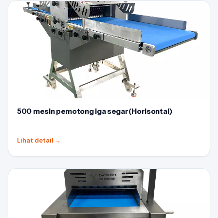
500 mesin pemotong iga segar(Horisontal)
Lihat detail
→