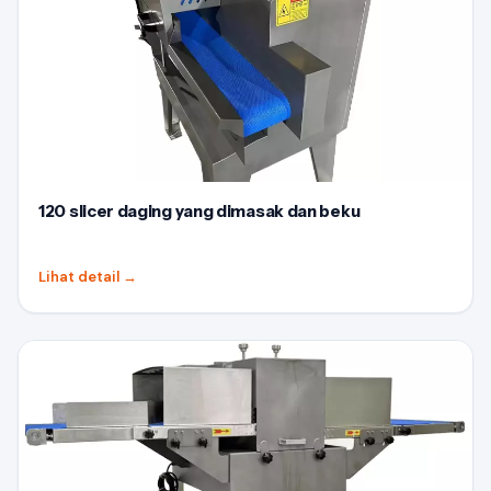
120 slicer daging yang dimasak dan beku
Lihat detail
→