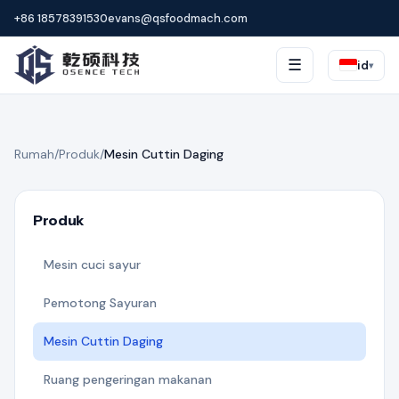
+86 18578391530
evans@qsfoodmach.com
☰
id
▾
Rumah
/
Produk
/
Mesin Cuttin Daging
Produk
Mesin cuci sayur
Pemotong Sayuran
Mesin Cuttin Daging
Ruang pengeringan makanan