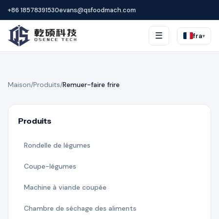
+86 18578391530
evans@qsfoodmach.com
☰
fra
▾
Maison
/
Produits
/
Remuer-faire frire
Produits
Rondelle de légumes
Coupe-légumes
Machine à viande coupée
Chambre de séchage des aliments