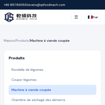
+86 18578391530
evans@qsfoodmach.com
☰
fra
▾
Maison
/
Produits
/
Machine à viande coupée
Produits
Rondelle de légumes
Coupe-légumes
Machine à viande coupée
Chambre de séchage des aliments