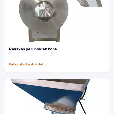
Ranskan perunoiden kone
Katso yksityiskohdat
→