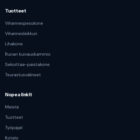
Tuotteet
Vihannespesukone
Vihannesleikkuri
Lihakone
Ruoan kuivauskammio
Sekoittaa-paistakone
Teurastusvälineet
Nopea linkit
Meistä
Tuotteet
Työpajat
Kotelo