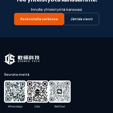
Innolla yhteistyötä kanssasi
Keskustella verkossa
Jättää viesti
Seurata meitä
WhatsApp
Zalo
WeChat