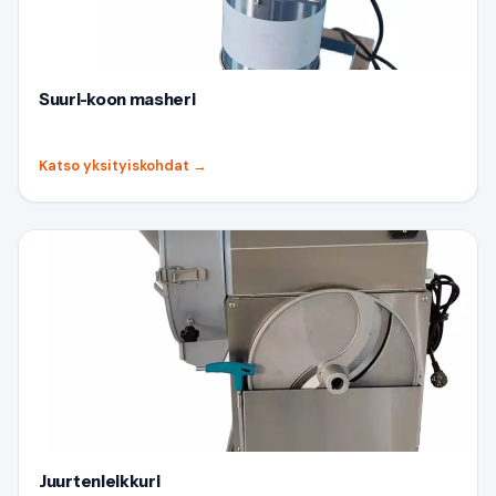
Suuri-koon masheri
Katso yksityiskohdat
→
Juurtenleikkuri