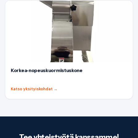
Korkea-nopeuskuormistuskone
Katso yksityiskohdat
→
Tee yhteistyötä kanssamme!