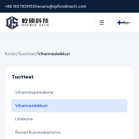
+86 18578391530
evans@qsfoodmach.com
☰
fin
▾
Kotiin
/
Tuotteet
/
Vihannesleikkuri
Tuotteet
Vihannespesukone
Vihannesleikkuri
Lihakone
Ruoan kuivauskammio