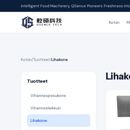
Intelligent Food Machinery, QSence Pioneers Freshness int
Kotiin
M
Kotiin
/
Tuotteet
/
Lihakone
Liha
Tuotteet
Vihannespesukone
Vihannesleikkuri
Lihakone