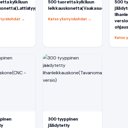
etta kylkiluun
500 tuoretta kylkiluun
500 t
konetta(Lattiatyyppi)
leikkauskonetta(Vaakasuora)
jäädyt
lihan
ityiskohdat
→
Katso yksityiskohdat
→
versi
ohjaus
Katso 
pinen
300 tyyppinen
ty
jäädytetty