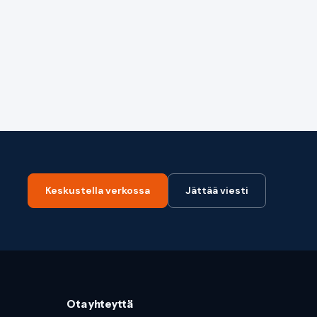
Keskustella verkossa
Jättää viesti
Ota yhteyttä