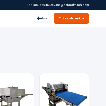
+86 18578391530
evans@qsfoodmach.com
Ottaa yhteyttä
fin
▾