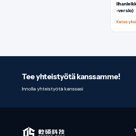
lihanlei
-versio)
Katso yks
Tee yhteistyötä kanssamme!
Innolla yhteistyötä kanssasi