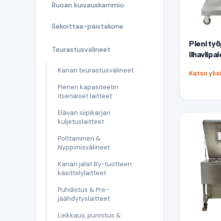
Ruoan kuivauskammio
Sekoittaa-paistakone
Pieni ty
Teurastusvälineet
lihaviipal
Kanan teurastusvälineet
Katso yks
Pienen kapasiteetin
itsenäiset laitteet
Elävän siipikarjan
kuljetuslaitteet
Polttaminen &
Nyppimisvälineet
Kanan jalat By-tuotteen
käsittelylaitteet
Puhdistus & Pre-
jäähdytyslaitteet
Leikkaus, punnitus &