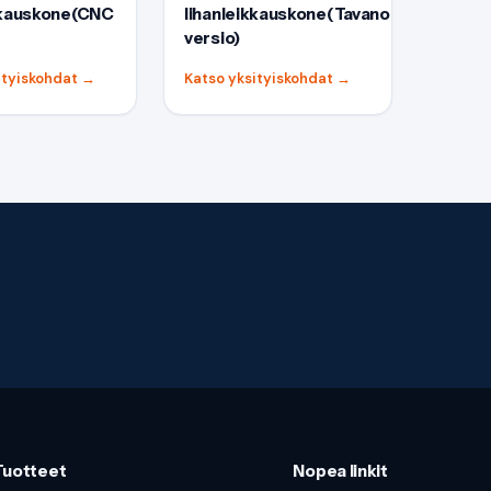
kkauskone(CNC
lihanleikkauskone(Tavanomainen
versio)
ityiskohdat
→
Katso yksityiskohdat
→
Tuotteet
Nopea linkit