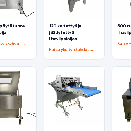
öpöytä tuore
120 keitettyä ja
500 t
oija
jäädytettyä
lihavii
lihaviipaloijaa
ityiskohdat
→
Katso 
Katso yksityiskohdat
→