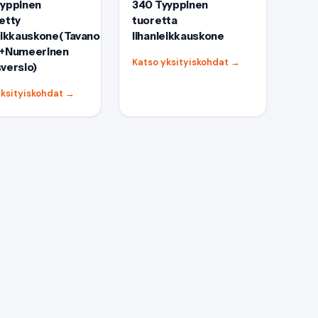
yyppinen
340 Tyyppinen
etty
tuoretta
leikkauskone(Tavanomainen
lihanleikkauskone
o+Numeerinen
Katso yksityiskohdat
→
versio)
yksityiskohdat
→