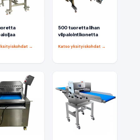
uoretta
500 tuoretta lihan
paloijaa
viipalointikonetta
yksityiskohdat
→
Katso yksityiskohdat
→