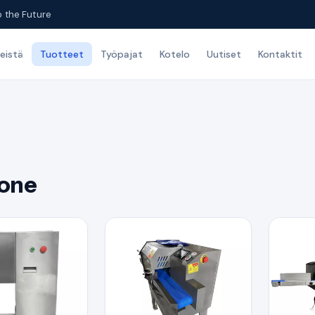
o the Future
eistä
Tuotteet
Työpajat
Kotelo
Uutiset
Kontaktit
kone