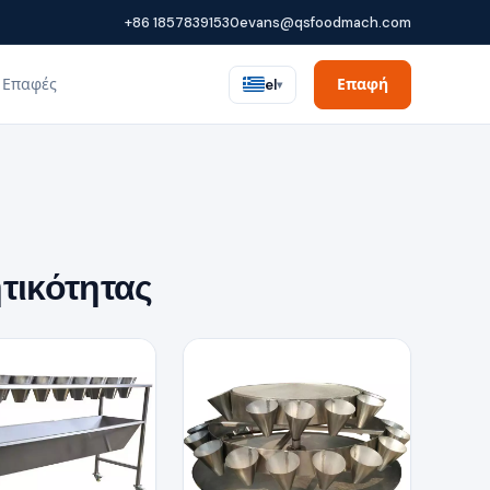
+86 18578391530
evans@qsfoodmach.com
Επαφές
Επαφή
el
▾
τικότητας