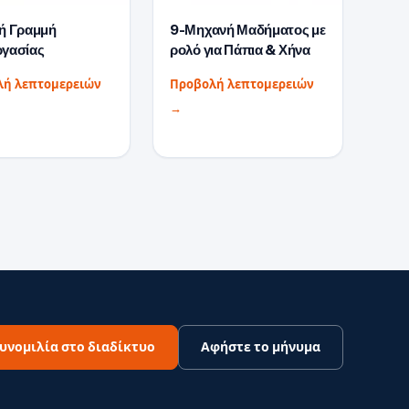
ή Γραμμή
9-Μηχανή Μαδήματος με
ργασίας
ρολό για Πάπια & Χήνα
λή λεπτομερειών
Προβολή λεπτομερειών
→
υνομιλία στο διαδίκτυο
Αφήστε το μήνυμα