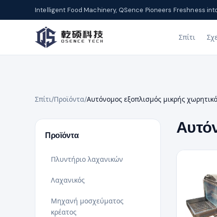
Intelligent Food Machinery, QSence Pioneers Freshness int
Σπίτι
Σχ
Σπίτι
/
Προϊόντα
/
Αυτόνομος εξοπλισμός μικρής χωρητικ
Αυτόν
Προϊόντα
Πλυντήριο λαχανικών
Λαχανικός
Μηχανή μοσχεύματος
κρέατος