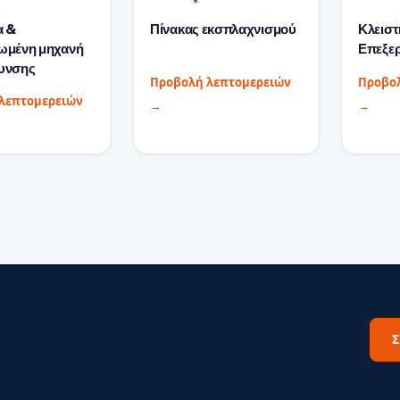
α &
Πίνακας εκσπλαχνισμού
Κλειστ
ωμένη μηχανή
Επεξε
υνσης
Προβολή λεπτομερειών
Προβο
λεπτομερειών
→
→
Σ