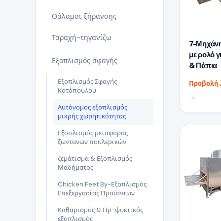
Θάλαμος ξήρανσης
Ταραχή-τηγανίζω
7-Μηχάν
με ρολό 
Εξοπλισμός σφαγής
& Πάπια
Εξοπλισμός Σφαγής
Προβολή 
Κοτόπουλου
→
Αυτόνομος εξοπλισμός
μικρής χωρητικότητας
Εξοπλισμός μεταφοράς
ζωντανών πουλερικών
ζεμάτισμα & Εξοπλισμός
Μαδήματος
Chicken Feet By-Εξοπλισμός
Επεξεργασίας Προϊόντων
Καθαρισμός & Πρ-ψυκτικός
εξοπλισμός