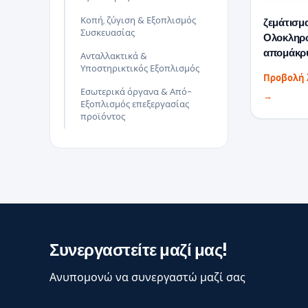
Κοπή, ζύγιση & Εξοπλισμός
ζεμάτισμ
Συσκευασίας
Ολοκληρ
απομάκρ
Ανταλλακτικά &
Υποστηρικτικός Εξοπλισμός
Προβολή 
Εσωτερικά όργανα & Από-
→
Εξοπλισμός επεξεργασίας
προϊόντος
Συνεργαστείτε μαζί μας!
Ανυπομονώ να συνεργαστώ μαζί σας