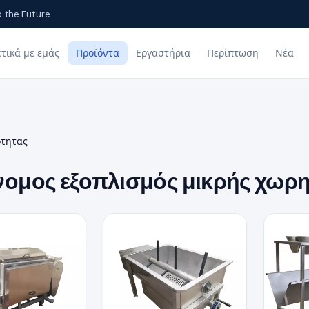
o the Future
ετικά με εμάς
Προϊόντα
Εργαστήρια
Περίπτωση
Νέα
ότητας
ομος εξοπλισμός μικρής χωρη