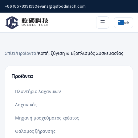
+86 18578391530
evans@qsfoodmach.com
☰
el
▾
Σπίτι
/
Προϊόντα
/
Κοπή, ζύγιση & Εξοπλισμός Συσκευασίας
Προϊόντα
Πλυντήριο λαχανικών
Λαχανικός
Μηχανή μοσχεύματος κρέατος
Θάλαμος ξήρανσης