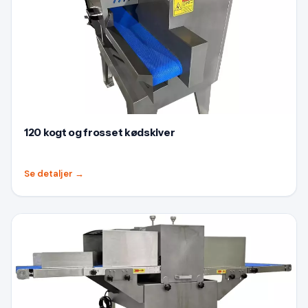
120 kogt og frosset kødskiver
Se detaljer
→