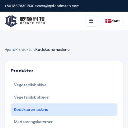
+86 18578391530
evans@qsfoodmach.com
☰
dan
▾
Hjem
/
Produkter
/
Kødskæremaskine
Produkter
Vegetabilsk skive
Vegetabilsk skærer
Kødskæremaskine
Madtørringskammer