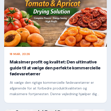
18 MAR, 2026
Maksimer profit og kvalitet: Den ultimative
guide til at vælge den perfekte kommercielle
fødevaretørrer
At vælge den rigtige kommercielle fødevaretørrer er
afgørende for at forbedre produktkvaliteten og
maksimere fortjenesten. Denne vejledning hjælper dig
med at forstånøglefaktorer såsom
opvarmningsmetoder, luftstrøm, energieffektivitet og
kapacitet, så du kan vælge den bedste tørreløsning til