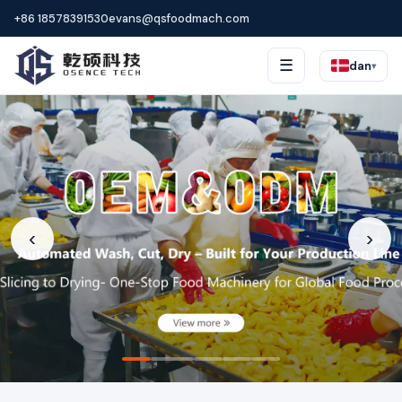
+86 18578391530
evans@qsfoodmach.com
☰
dan
▾
‹
›