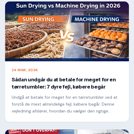
24 MAR, 2026
Sådan undgår du at betale for meget for en
tørretumbler: 7 dyre fejl, købere begår
Undgå at betale for meget for en tørretumbler ved at
forstå de mest almindelige fejl, købere begår. Denne
vejledning afslører, hvordan du vælger den rigtige
tørremaskine baseret på kapacitet, energiforbrug,
luftstrømsdesign og ROI – og hjælper dig med at
foretage en smartere investering og maksimere din