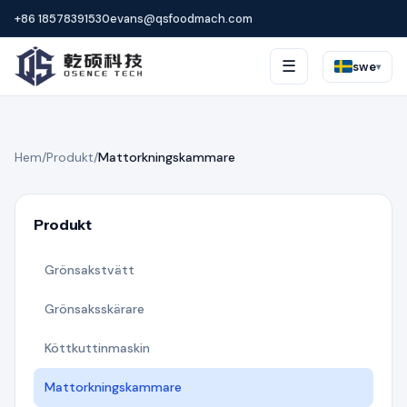
+86 18578391530
evans@qsfoodmach.com
☰
swe
▾
Hem
/
Produkt
/
Mattorkningskammare
Produkt
Grönsakstvätt
Grönsaksskärare
Köttkuttinmaskin
Mattorkningskammare