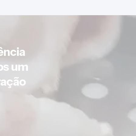
ência
os um
ração