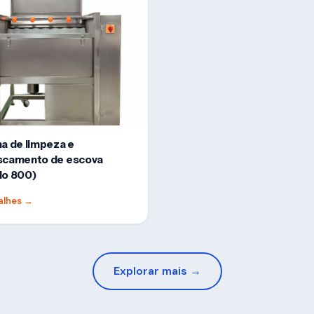
a de limpeza e
scamento de escova
lo 800)
alhes
→
Explorar mais →