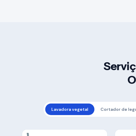
Servi
O
Lavadora vegetal
Cortador de le