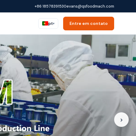
+86 18578391530
evans@qsfoodmach.com
Entre em contato
pt
▾
›