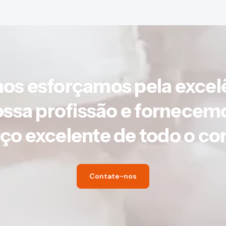
os esforçamos pela excel
ssa profissão e fornecem
iço excelente de todo o co
Contate-nos