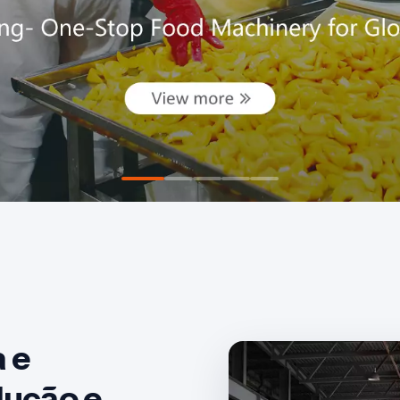
 e
dução e