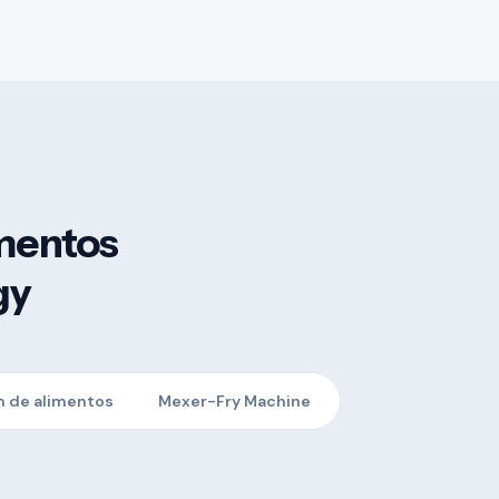
mentos
gy
 de alimentos
Mexer-Fry Machine