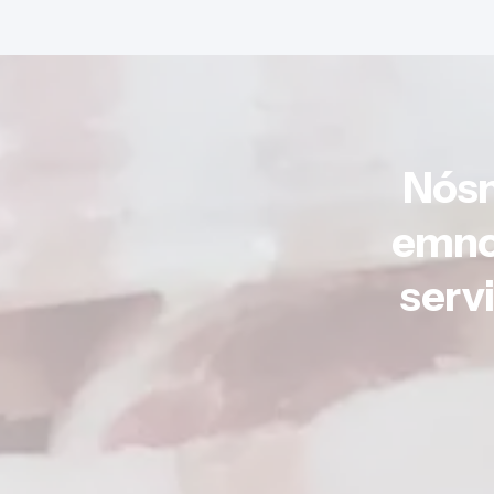
Nósn
emno
serv