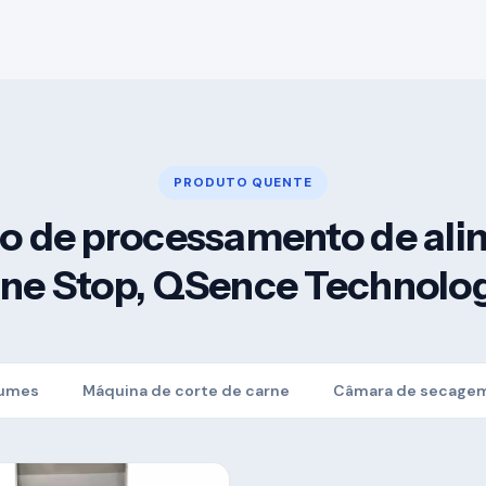
PRODUTO QUENTE
ço de processamento de ali
ne Stop, QSence Technolo
gumes
Máquina de corte de carne
Câmara de secagem