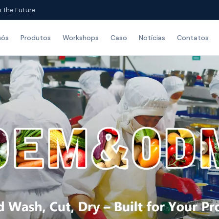
o the Future
nós
Produtos
Workshops
Caso
Notícias
Contatos