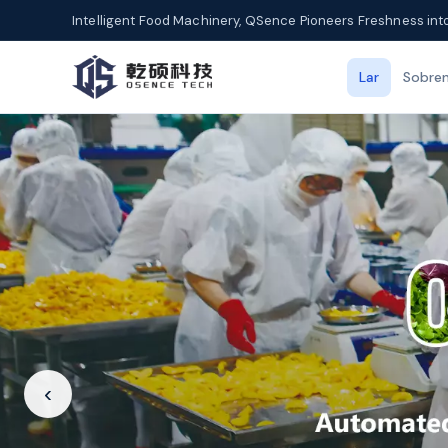
Intelligent Food Machinery, QSence Pioneers Freshness int
Lar
Sobre
‹