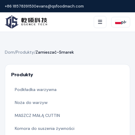
+86 18578391530
evans@qsfoodmach.com
☰
pl
▾
Dom
/
Produkty
/
Zamieszać-Smarek
Produkty
Podkładka warzywna
Noża do warzyw
MASZCZ MAŁĄ CUTTIN
Komora do suszenia żywności