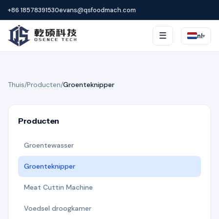
+86 18578391530
evans@qsfoodmach.com
☰
nl
▾
Thuis
/
Producten
/
Groenteknipper
Producten
Groentewasser
Groenteknipper
Meat Cuttin Machine
Voedsel droogkamer