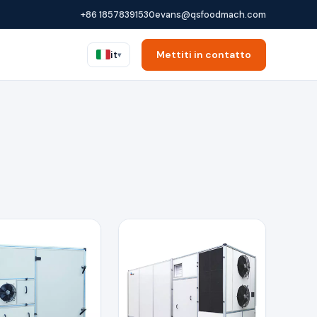
+86 18578391530
evans@qsfoodmach.com
Mettiti in contatto
it
▾