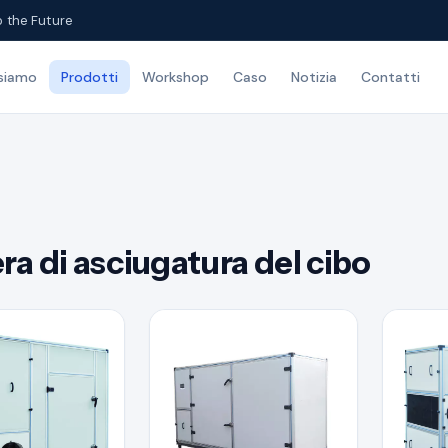
o the Future
 siamo
Prodotti
Workshop
Caso
Notizia
Contatti
a di asciugatura del cibo