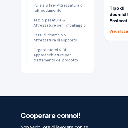
Pulizia & Pre-Attrezzatura di
Tipo di
raffreddamento
deumidif
Taglio, pesatura &
Essiccat
Attrezzature per l'imballaggio
Visualizza
Pezzi di ricambio &
Attrezzatura di supporto
Organi interni & Di-
Apparecchiature per il
trattamento del prodotto
Cooperare connoi!
Non vedo l'ora di lavorare con te