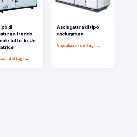
ipo di
Asciugatura di tipo
atura a freddo
asciugatura
nale tutto-In-Un
Visualizza i dettagli
→
atrice
zza i dettagli
→