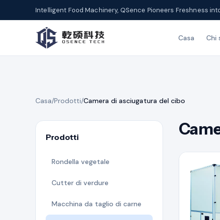
Intelligent Food Machinery, QSence Pioneers Freshness int
Casa
Chi
Casa
/
Prodotti
/
Camera di asciugatura del cibo
Camer
Prodotti
Rondella vegetale
Cutter di verdure
Macchina da taglio di carne