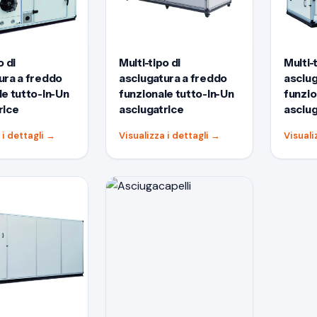
o di
Multi-tipo di
Multi-t
ura a freddo
asciugatura a freddo
asciug
le tutto-In-Un
funzionale tutto-In-Un
funzio
rice
asciugatrice
asciug
 i dettagli
→
Visualizza i dettagli
→
Visuali