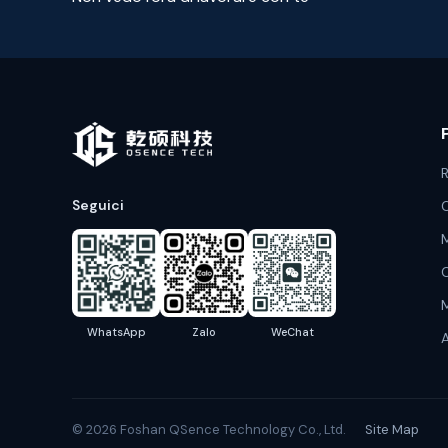
R
Seguici
C
M
C
M
WhatsApp
Zalo
WeChat
A
© 2026 Foshan QSence Technology Co., Ltd.
Site Map