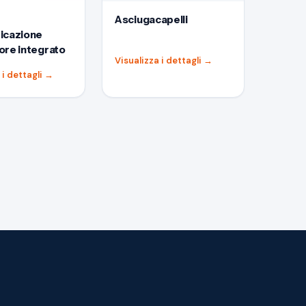
Asciugacapelli
icazione
ore integrato
Visualizza i dettagli
→
 i dettagli
→