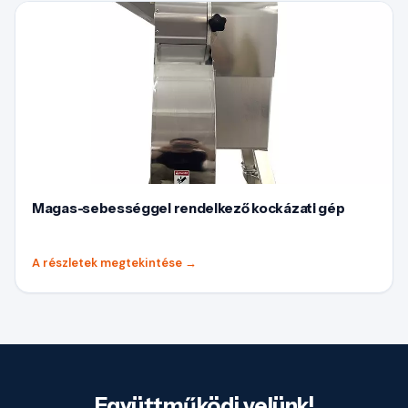
Magas-sebességgel rendelkező kockázati gép
A részletek megtekintése
→
Együttműködj velünk!