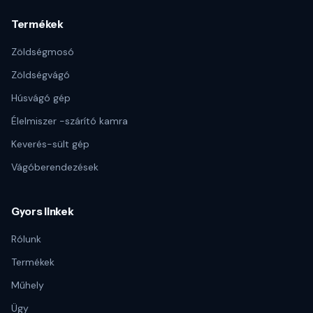
Termékek
Zöldségmosó
Zöldségvágó
Húsvágó gép
Élelmiszer -szárító kamra
Keverés-sült gép
Vágóberendezések
Gyors linkek
Rólunk
Termékek
Műhely
Ügy