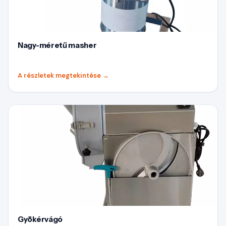
Nagy-méretű masher
A részletek megtekintése
→
Gyökérvágó