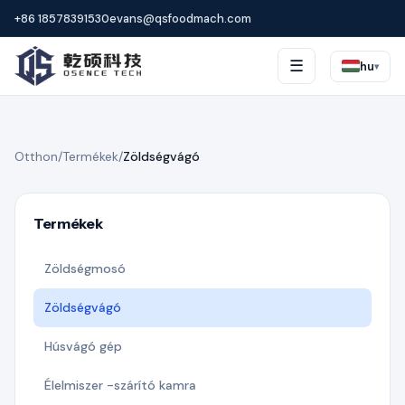
+86 18578391530
evans@qsfoodmach.com
☰
hu
▾
Otthon
/
Termékek
/
Zöldségvágó
Termékek
Zöldségmosó
Zöldségvágó
Húsvágó gép
Élelmiszer -szárító kamra