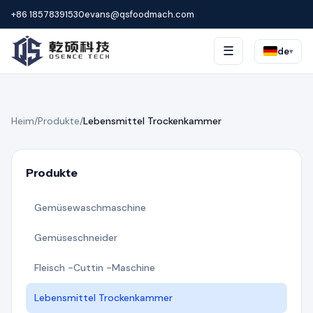
+86 18578391530
evans@qsfoodmach.com
☰
de
▾
Heim
/
Produkte
/
Lebensmittel Trockenkammer
Produkte
Gemüsewaschmaschine
Gemüseschneider
Fleisch -Cuttin -Maschine
Lebensmittel Trockenkammer