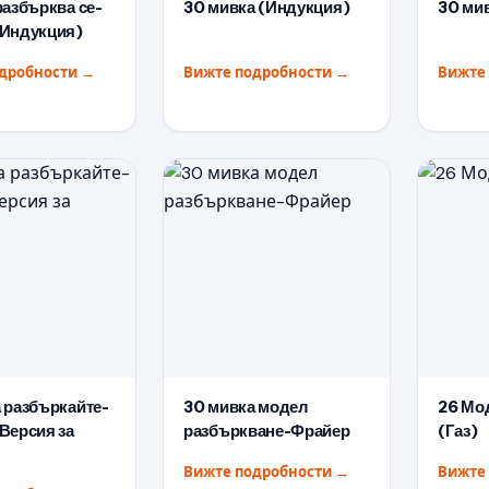
разбърква се-
30 мивка (Индукция)
30 мив
(Индукция)
одробности
→
Вижте подробности
→
Вижте
 разбъркайте-
30 мивка модел
26 Мо
Версия за
разбъркване-Фрайер
(Газ)
Вижте подробности
→
Вижте