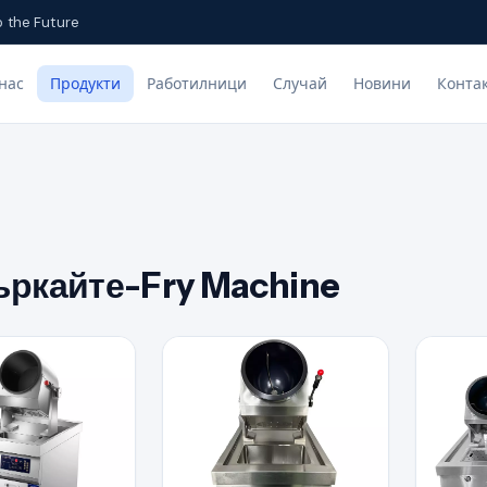
o the Future
нас
Продукти
Работилници
Случай
Новини
Конта
ъркайте-Fry Machine