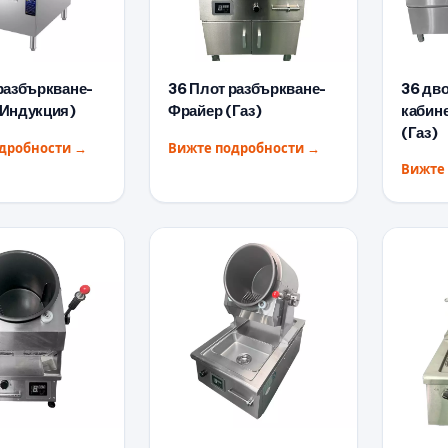
разбъркване-
36 Плот разбъркване-
36 дв
(Индукция)
Фрайер (Газ)
кабине
(Газ)
одробности
→
Вижте подробности
→
Вижте