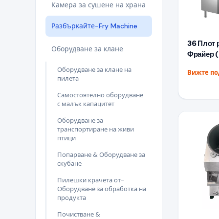
Камера за сушене на храна
Разбъркайте-Fry Machine
36 Плот 
Оборудване за клане
Фрайер 
Оборудване за клане на
Вижте п
пилета
Самостоятелно оборудване
с малък капацитет
Оборудване за
транспортиране на живи
птици
Попарване & Оборудване за
скубане
Пилешки крачета от-
Оборудване за обработка на
продукта
Почистване &