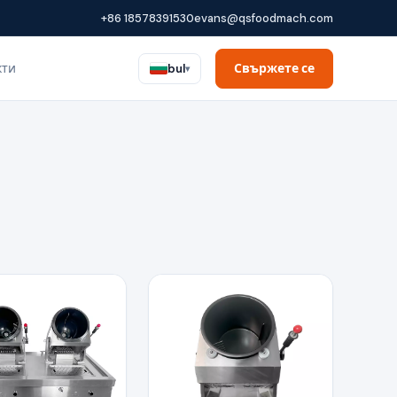
+86 18578391530
evans@qsfoodmach.com
кти
Свържете се
bul
▾