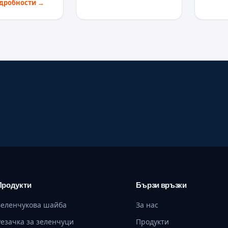
одробности
→
Продукти
Бързи връзки
Зеленчукова шайба
За нас
Резачка за зеленчуци
Продукти