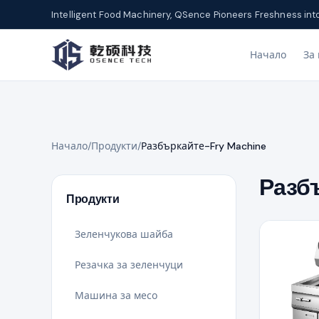
Intelligent Food Machinery, QSence Pioneers Freshness int
Начало
За 
Начало
/
Продукти
/
Разбъркайте-Fry Machine
Разб
Продукти
Зеленчукова шайба
Резачка за зеленчуци
Машина за месо