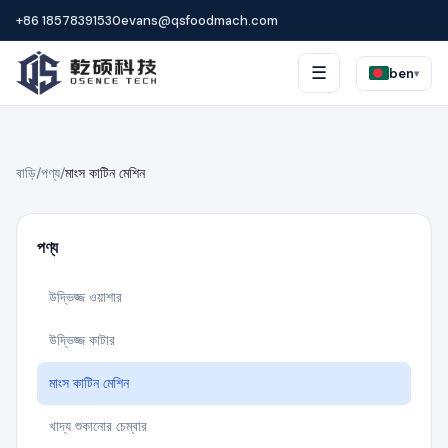
+86 18578391530
evans@qsfoodmach.com
☰
ben
▾
বাড়ি
/
পণ্য
/
মাংস কাটিন মেশিন
পণ্য
উদ্ভিজ্জ ওয়াশার
উদ্ভিজ্জ কাটার
মাংস কাটিন মেশিন
খাদ্য শুকানোর চেম্বার