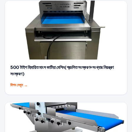
500 টাইপ হিমায়িত মাংস কাটিয়া মেশিন(প্রচলিত সংস্করণ+সংখ্যার নিয়ন্ত্রণ
সংস্করণ)
বিশদ দেখুন
→