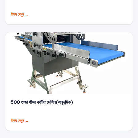
বিশদ দেখুন
→
500 তাজা পাঁজর কাটিয়া মেশিন(অনুভূমিক)
বিশদ দেখুন
→