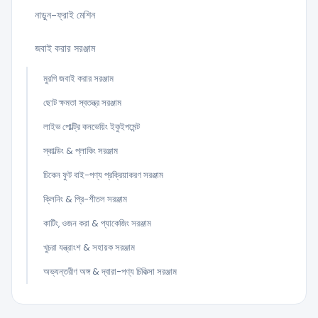
নাড়ুন-ফ্রাই মেশিন
জবাই করার সরঞ্জাম
মুরগি জবাই করার সরঞ্জাম
ছোট ক্ষমতা স্বতন্ত্র সরঞ্জাম
লাইভ পোল্ট্রি কনভেয়িং ইকুইপমেন্ট
স্কাল্ডিং & প্লাকিং সরঞ্জাম
চিকেন ফুট বাই-পণ্য প্রক্রিয়াকরণ সরঞ্জাম
ক্লিনিং & প্রি-শীতল সরঞ্জাম
কাটিং, ওজন করা & প্যাকেজিং সরঞ্জাম
খুচরা যন্ত্রাংশ & সহায়ক সরঞ্জাম
অভ্যন্তরীণ অঙ্গ & দ্বারা-পণ্য চিকিত্সা সরঞ্জাম