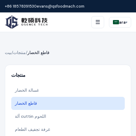
+86 18578391530
evans@qsfoodmach.com
☰
ara
▾
قاطع الخضار
/
منتجات
/
بيت
منتجات
غسالة الخضار
قاطع الخضار
آلة cuttin اللحوم
غرفة تجفيف الطعام